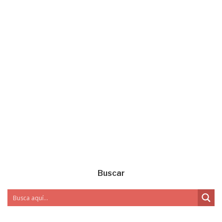
Buscar