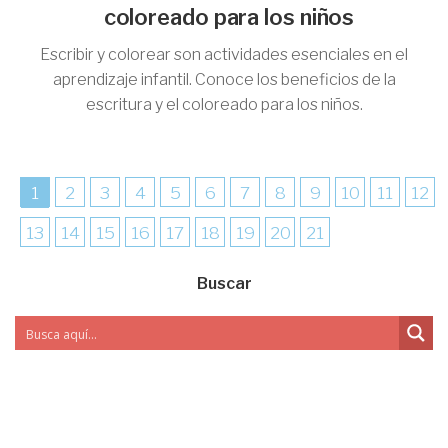
coloreado para los niños
Escribir y colorear son actividades esenciales en el
aprendizaje infantil. Conoce los beneficios de la
escritura y el coloreado para los niños.
1
2
3
4
5
6
7
8
9
10
11
12
13
14
15
16
17
18
19
20
21
Buscar