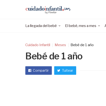
La llegada del bebé
El bebé, mes a mes
Cuidado Infantil
Meses
Bebé de 1 año
Bebé de 1 año
Compartir
Tuitear