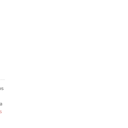
os
a
s