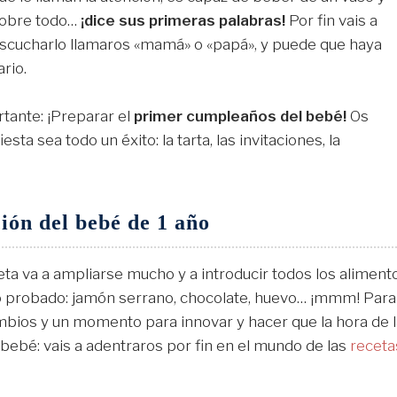
obre todo…
¡dice sus primeras palabras!
Por fin vais a
scucharlo llamaros «mamá» o «papá», y puede que haya
rio.
rtante: ¡Preparar el
primer cumpleaños del bebé!
Os
ta sea todo un éxito: la tarta, las invitaciones, la
ión del bebé de 1 año
ieta va a ampliarse mucho y a introducir todos los aliment
o probado: jamón serrano, chocolate, huevo… ¡mmm! Para
bios y un momento para innovar y hacer que la hora de l
bebé: vais a adentraros por fin en el mundo de las
receta