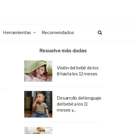
Herramientas
Recomendados
Resuelve más dudas
Visión del bebé de los
8 hasta los 12 meses
Desarrollo del lenguaje
del bebé a los 11
meses y...