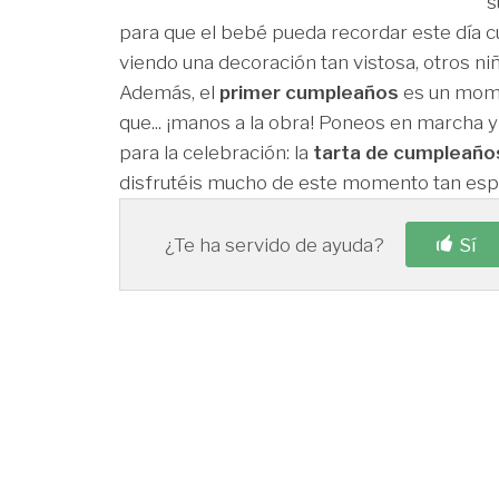
s
para que el bebé pueda recordar este día c
viendo una decoración tan vistosa, otros ni
Además, el
primer cumpleaños
es un momen
que... ¡manos a la obra! Poneos en marcha y
para la celebración: la
tarta de cumpleaño
disfrutéis mucho de este momento tan espe
¿Te ha servido de ayuda?
Sí