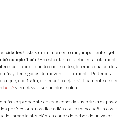
Felicidades!
Estáis en un momento muy importante…
¡el
ebé cumple 1 año!
En esta etapa el bebé está totalment
nteresado por el mundo que le rodea, interacciona con los
emás y tiene ganas de moverse libremente. Podemos
ecir que, con
1 año
, el pequeño deja prácticamente de se
un
bebé
y empieza a ser un niño o niña.
o más sorprendente de esta edad: da sus primeros paso
 los perfecciona, nos dice adiós con la mano, señala cosa
ue le llaman la atención, es capaz de beber de un vaso y