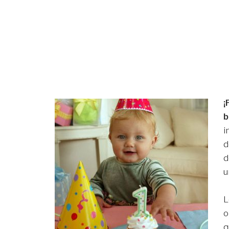
¡
b
i
d
d
L
o
q