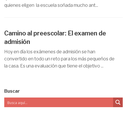
quienes eligen la escuela soñada mucho ant...
Camino al preescolar: El examen de
admisión
Hoy en día los exámenes de admisión se han
convertido en todo un reto para los más pequeños de
la casa. Es una evaluación que tiene el objetivo ...
Buscar