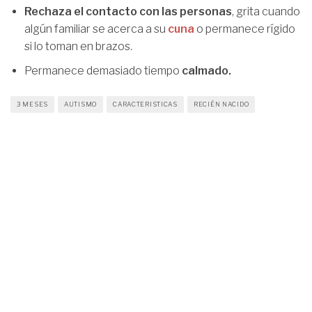
Rechaza el contacto con las personas
, grita cuando
algún familiar se acerca a su
cuna
o permanece rígido
si lo toman en brazos.
Permanece demasiado tiempo
calmado.
3 MESES
AUTISMO
CARACTERISTICAS
RECIÉN NACIDO