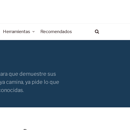
Herramientas
Recomendados
 para que demuestre sus
ya camina, ya pide lo que
conocidas.