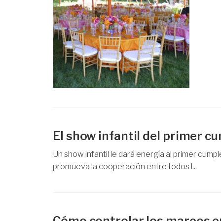
El show infantil del primer 
Un show infantil le dará energía al primer cump
promueva la cooperación entre todos l...
Cómo controlar los mareos en