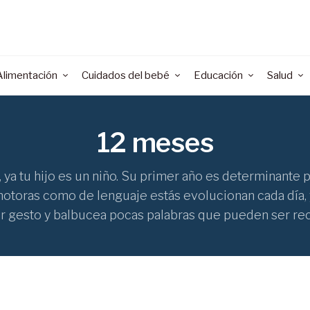
Alimentación
Cuidados del bebé
Educación
Salud
12 meses
 ya tu hijo es un niño. Su primer año es determinante
otoras como de lenguaje estás evolucionan cada día, 
r gesto y balbucea pocas palabras que pueden ser re