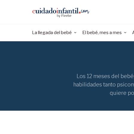
La llegada del bebé
El bebé, mes a mes
Los 12 meses del bebé,
habilidades tanto psicom
quiere po