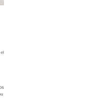
 el
os
su