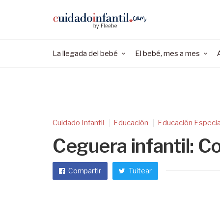
La llegada del bebé
El bebé, mes a mes
Cuidado Infantil
Educación
Educación Especia
Ceguera infantil: C
Compartir
Tuitear