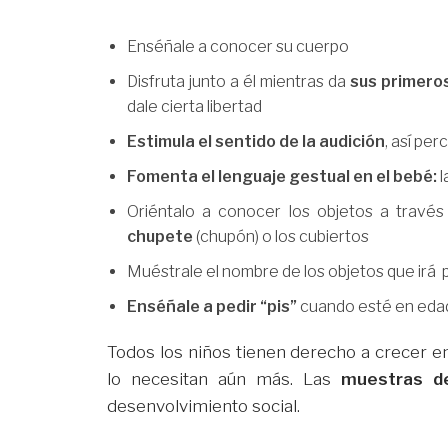
Enséñale a conocer su cuerpo
Disfruta junto a él mientras da
sus primero
dale cierta libertad
Estimula el sentido de la audición
, así per
Fomenta el lenguaje gestual en el bebé:
l
Oriéntalo a conocer los objetos a través
chupete
(chupón) o los cubiertos
Muéstrale el nombre de los objetos que irá 
Enséñale a pedir “pis”
cuando esté en edad
Todos los niños tienen derecho a crecer e
lo necesitan aún más. Las
muestras d
desenvolvimiento social.