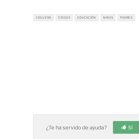
CEGUERA
CIEGOS
EDUCACIÓN
NIÑOS
PADRES
¿Te ha servido de ayuda?
Sí