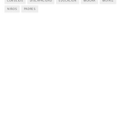
CONSEJOS
DISCAPACIDAD
EDUCACIÓN
MOTORA
MOTRIZ
NIÑOS
PADRES