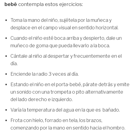
bebé
contempla estos ejercicios:
Toma la mano del niño, sujétela por la muñeca y
desplace en el campo visual en sentido horizontal.
Cuando el niño esté boca arriba y despierto, dale un
muñeco de goma que pueda llevarlo a la boca.
Cántale al niño al despertar y frecuentemente en el
día.
Enciende la radio 3 veces al día.
Estando el niño en el porta-bebé, párate detrás y emite
un sonido con una trompeta o pito alternativamente
del lado derecho e izquierdo.
Varía la temperatura del agua en la que es bañado.
Frota con hielo, forrado en tela, los brazos,
comenzando por la mano en sentido hacia el hombro.