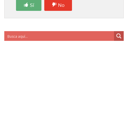
Sí
No