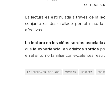
compensada
La lectura es estimulada a través de la
le
conjunto es desarrollado por el niño, l
afectivas
La lectura en los niños sordos asociada 
que
la experiencia en adultos sordos
pod
en el entorno familiar con excelentes resul
LA LECTURA EN LOS NIÑOS
MÍMICAS
SORDERA
SORD