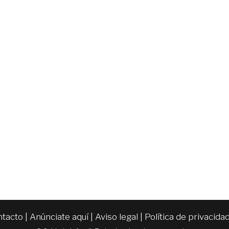
ntacto
|
Anúnciate aquí
|
Aviso legal
|
Política de privacida