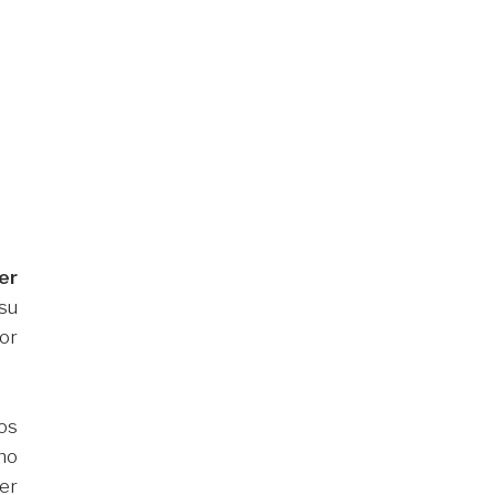
er
su
or
os
no
er