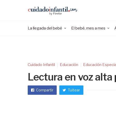
La llegada del bebé
El bebé, mes a mes
Cuidado Infantil
Educación
Educación Especia
Lectura en voz alta
Compartir
Tuitear