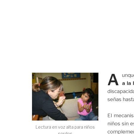
A
unqu
a la
discapacid
señas hast
El mecanis
niños sin e
Lectura en voz alta para niños
complemen
sordos