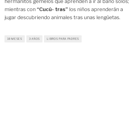
hermanitos gemelos que aprenden a ir al baño solos;
mientras con
“Cucú- tras”
los niños aprenderán a
jugar descubriendo animales tras unas lengüetas.
18 MESES
3 AÑOS
LIBROS PARA PADRES