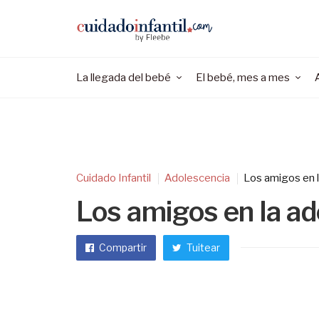
La llegada del bebé
El bebé, mes a mes
Cuidado Infantil
Adolescencia
Los amigos en 
Los amigos en la a
Compartir
Tuitear