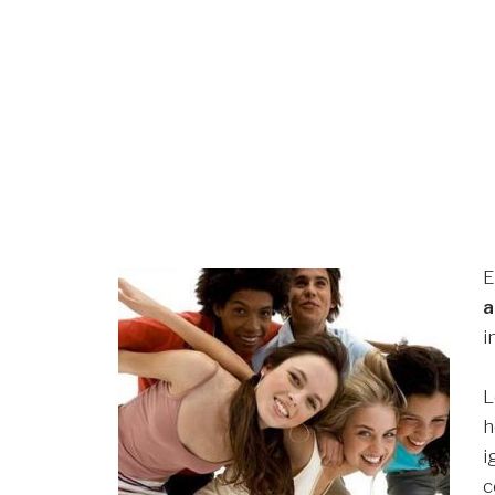
E
a
i
L
h
i
c