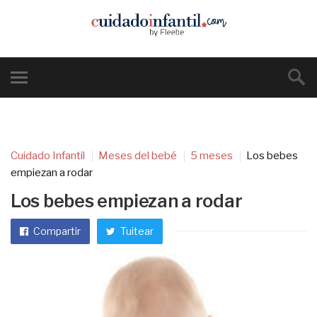
Cuidado Infantil
Meses del bebé
5 meses
Los bebes
empiezan a rodar
Los bebes empiezan a rodar
Compartir
Tuitear