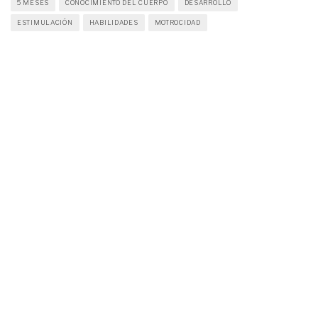
5 MESES
CONOCIMIENTO DEL CUERPO
DESARROLLO
ESTIMULACIÓN
HABILIDADES
MOTROCIDAD