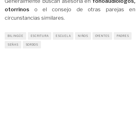
Generalmente buscan asesoría en
fonoaudiólogos,
otorrinos
o el consejo de otras parejas en
circunstancias similares.
BILINGÜE
ESCRITURA
ESCUELA
NIÑOS
OYENTES
PADRES
SEÑAS
SORDOS