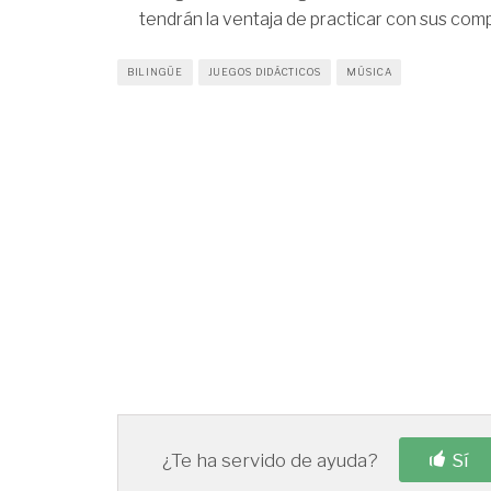
tendrán la ventaja de practicar con sus co
BILINGÜE
JUEGOS DIDÁCTICOS
MÚSICA
¿Te ha servido de ayuda?
Sí