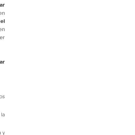
ar
en
el
en
er
ar
cos
 la
a y