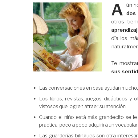
A
ún n
dos 
otros tie
aprendiza
día los má
naturalmen
Te mostra
sus senti
Las conversaciones en casa ayudan mucho, ta
Los libros, revistas, juegos didácticos y
vistosos que logren atraer su atención
Cuando el niño está más grandecito se le 
practica, poco a poco adquirirá un vocabular
Las guarderías bilingües son otra interes