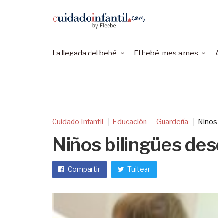
La llegada del bebé
El bebé, mes a mes
Cuidado Infantil
Educación
Guardería
Niños
Niños bilingües de
Compartir
Tuitear