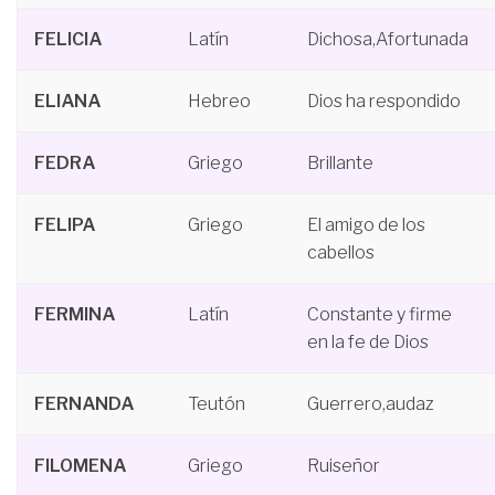
FELICIA
Latín
Dichosa,Afortunada
ELIANA
Hebreo
Dios ha respondido
FEDRA
Griego
Brillante
FELIPA
Griego
El amigo de los
cabellos
FERMINA
Latín
Constante y firme
en la fe de Dios
FERNANDA
Teutón
Guerrero,audaz
FILOMENA
Griego
Ruiseñor