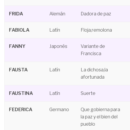
FRIDA
Alemán
Dadora de paz
FABIOLA
Latín
Floja,remolona
FANNY
Japonés
Variante de
Francisca
FAUSTA
Latín
La dichosa,la
afortunada
FAUSTINA
Latín
Suerte
FEDERICA
Germano
Que gobierna para
la paz y el bien del
pueblo