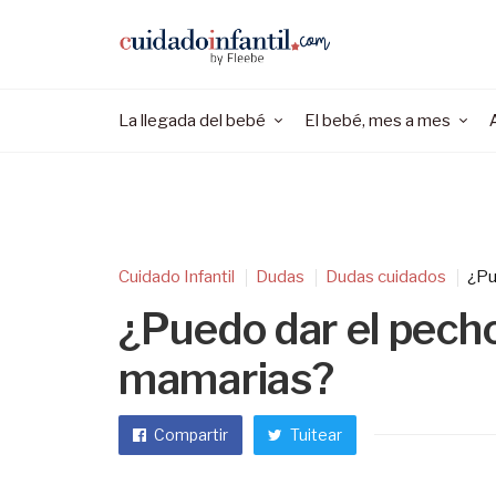
La llegada del bebé
El bebé, mes a mes
Cuidado Infantil
Dudas
Dudas cuidados
¿Pu
¿Puedo dar el pecho
mamarias?
Compartir
Tuitear