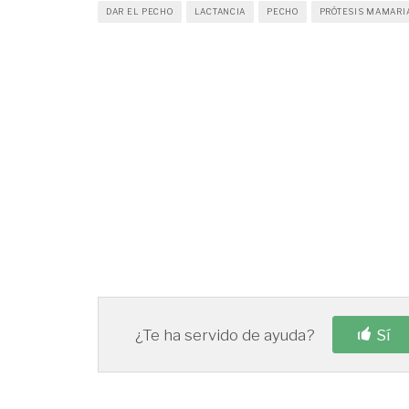
DAR EL PECHO
LACTANCIA
PECHO
PRÓTESIS MAMARI
¿Te ha servido de ayuda?
Sí