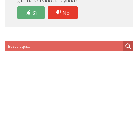
¿Te ha servido de ayuda?
Sí
No