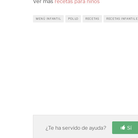
Ver más
recetas para niños
MENÚ INFANTIL
POLLO
RECETAS
RECETAS INFANTILE
¿Te ha servido de ayuda?
Sí