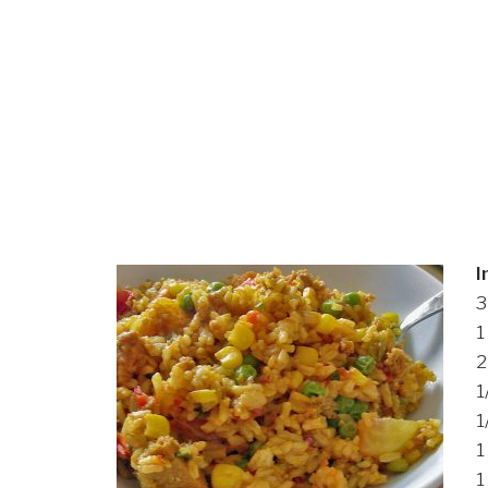
I
3
1
2
1
1
1
1