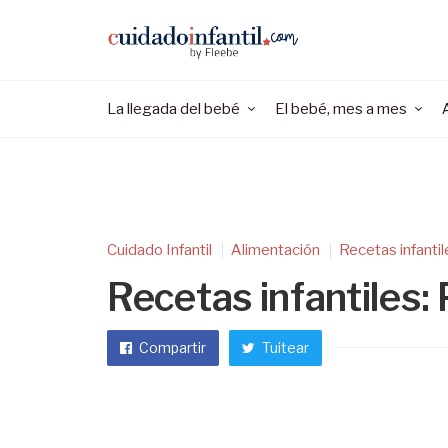
La llegada del bebé
El bebé, mes a mes
Cuidado Infantil
Alimentación
Recetas infantil
Recetas infantiles: 
Compartir
Tuitear