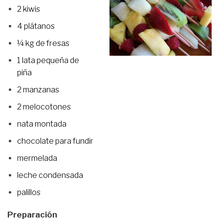
2 kiwis
4 plátanos
¼ kg de fresas
1 lata pequeña de
piña
2 manzanas
2 melocotones
nata montada
chocolate para fundir
mermelada
leche condensada
palillos
Preparación