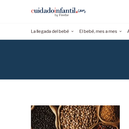
La llegada del bebé
El bebé, mes a mes