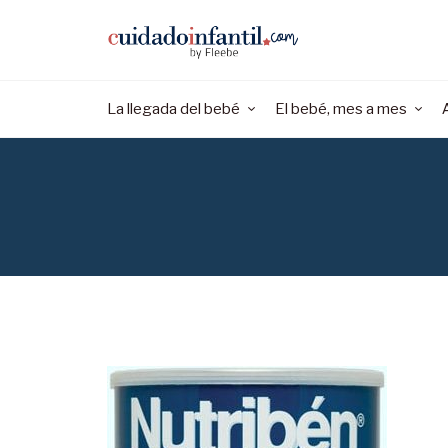
La llegada del bebé
El bebé, mes a mes