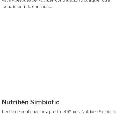
vaca y después de Nutriben continuación o cualquier otra
leche infantil de continuac...
Nutribén Simbiotic
Leche de continuación a partir del 6º mes. Nutribén Simbiotic