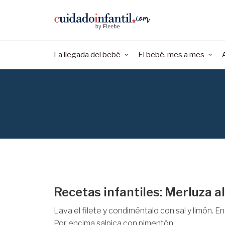
La llegada del bebé
El bebé, mes a mes
Recetas infantiles: Merluza a
Lava el filete y condiméntalo con sal y limón. 
Por encima salpica con pimentón...