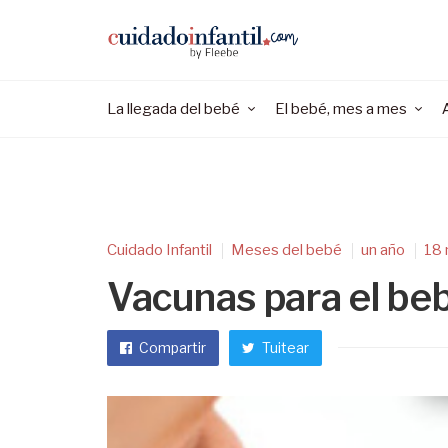
La llegada del bebé
El bebé, mes a mes
Cuidado Infantil
Meses del bebé
un año
18
Vacunas para el be
Compartir
Tuitear