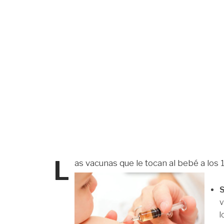
L
as vacunas que le tocan al bebé a los
S
v
l