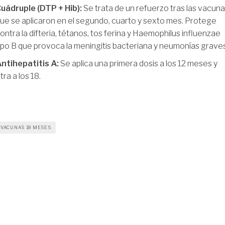
uádruple (DTP + Hib):
Se trata de un refuerzo tras las vacun
ue se aplicaron en el segundo, cuarto y sexto mes. Protege
ontra la difteria, tétanos, tos ferina y Haemophilus influenzae
ipo B que provoca la meningitis bacteriana y neumonías grave
ntihepatitis A:
Se aplica una primera dosis a los 12 meses y
tra a los 18.
VACUNAS 18 MESES