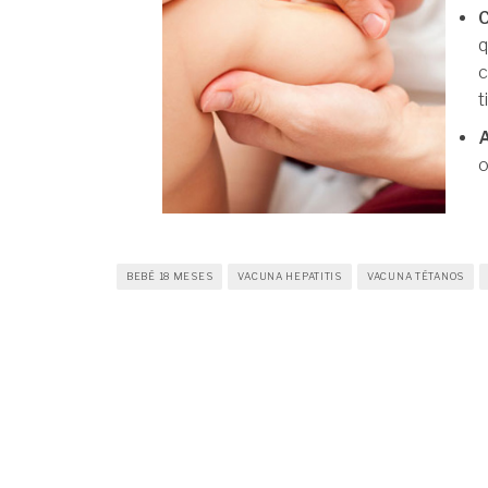
C
q
c
t
A
o
BEBÉ 18 MESES
VACUNA HEPATITIS
VACUNA TÉTANOS