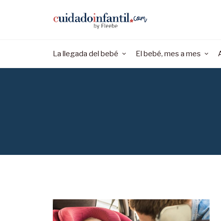
La llegada del bebé
El bebé, mes a mes