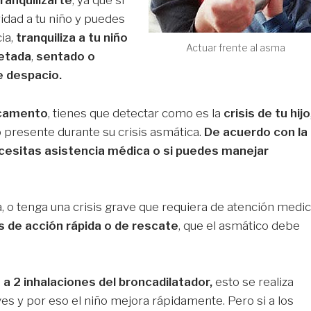
ranquilizarte
, ya que si
idad a tu niño y puedes
ia,
tranquiliza a tu niño
Actuar frente al asma
etada
,
sentado o
e despacio.
icamento
, tienes que detectar como es la
crisis de tu hijo
 presente durante su crisis asmática.
De acuerdo con la
necesitas asistencia médica o si puedes manejar
a, o tenga una crisis grave que requiera de atención medic
 de acción rápida o de rescate
, que el asmático debe
1 a 2 inhalaciones del broncadilatador,
esto se realiza
es y por eso el niño mejora rápidamente. Pero si a los