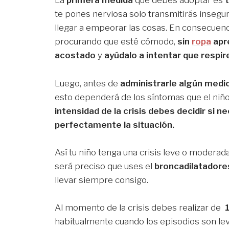
La
primera medida
que debes adoptar es
t
te pones nerviosa solo transmitirás insegur
llegar a empeorar las cosas. En consecuenc
procurando que esté cómodo,
sin
ropa
apr
acostado
y
ayúdalo a intentar que respir
Luego, antes de
administrarle algún med
esto dependerá de los síntomas que el niño
intensidad de la crisis debes decidir si 
perfectamente la situación.
Así tu niño tenga una crisis leve o moderad
será preciso que uses el
broncadilatadores
llevar siempre consigo.
Al momento de la crisis debes realizar de
habitualmente cuando los episodios son lev