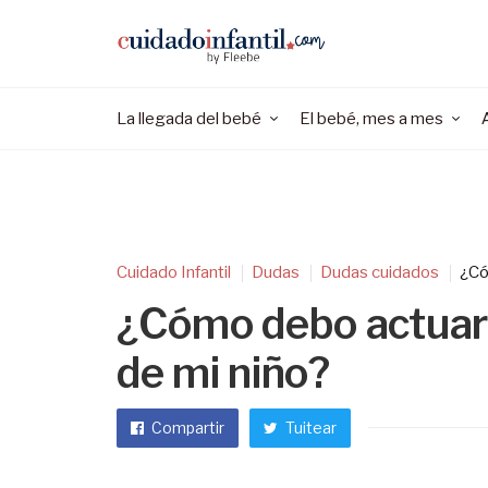
La llegada del bebé
El bebé, mes a mes
Cuidado Infantil
Dudas
Dudas cuidados
¿Có
¿Cómo debo actuar 
de mi niño?
Compartir
Tuitear