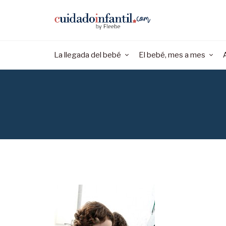
La llegada del bebé
El bebé, mes a mes