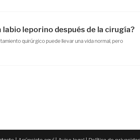
labio leporino después de la cirugía?
ratamiento quirúrgico puede llevar una vida normal, pero
ntacto
|
Anúnciate aquí
|
Aviso legal
|
Política de privacida