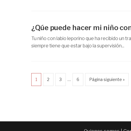
¿Qúe puede hacer mi niño con 
Tu niño con labio leporino que ha recibido un t
siempre tiene que estar bajo la supervisión...
…
1
2
3
6
Página siguiente »
Quienes somos
|
Co