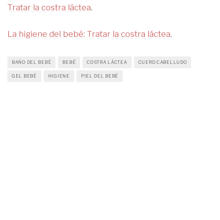
Tratar la costra láctea
.
La higiene del bebé: Tratar la costra láctea
.
BAÑO DEL BEBÉ
BEBÉ
COSTRA LÁCTEA
CUERO CABELLUDO
GEL BEBÉ
HIGIENE
PIEL DEL BEBÉ