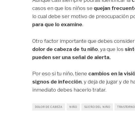
Aunque casi siempre podrás identificar la
c
casos en que los niños se
quejan frecuent
lo cual debe ser motivo de preocupación po
para que lo examine
.
Otro factor importante que debes considera
dolor de cabeza de tu niño
, ya que los
sín
pueden ser una señal de alerta.
Por eso si tu niño, tiene
cambios en la visi
signos de infección
, y deja de jugar y de 
inmediato debes hacerlo tratar.
DOLOR DE CABEZA
NIÑO
SUEÑO DEL NIÑO
TRASTORNO