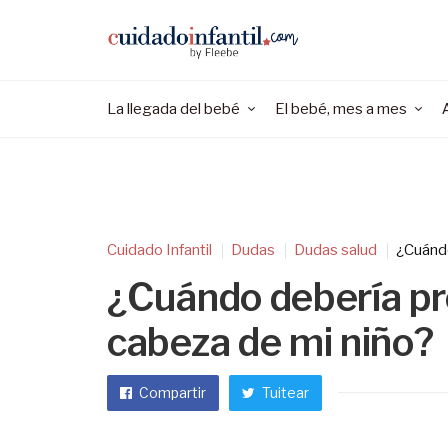
La llegada del bebé
El bebé, mes a mes
Cuidado Infantil
Dudas
Dudas salud
¿Cuándo
¿Cuándo debería pr
cabeza de mi niño?
Compartir
Tuitear