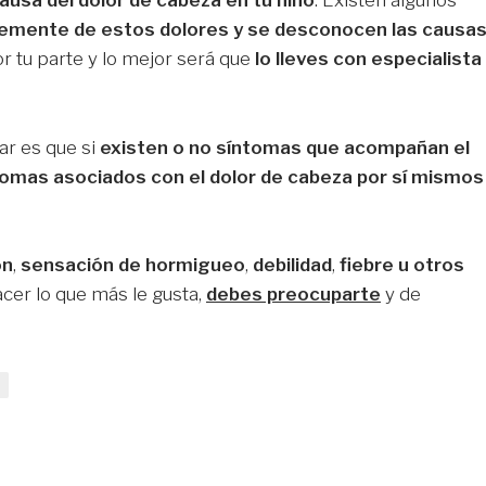
ausa del dolor de cabeza en tu niño
. Existen algunos
emente de estos dolores y se desconocen las causas
r tu parte y lo mejor será que
lo lleves con especialista
r es que si
existen o no síntomas que acompañan el
tomas asociados con el dolor de cabeza por sí mismos
ón
,
sensación de hormigueo
,
debilidad
,
fiebre u otros
hacer lo que más le gusta,
debes preocuparte
y de