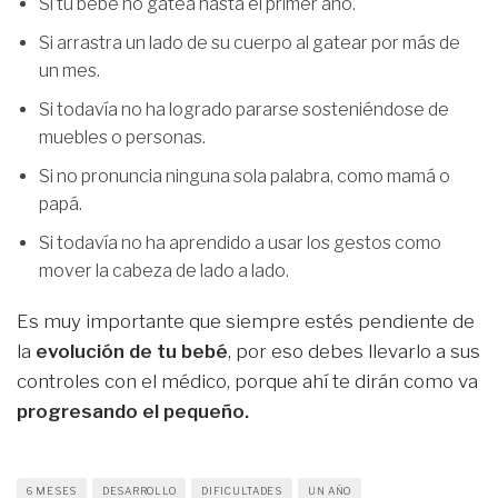
Si tu bebé no gatea hasta el primer año.
Si arrastra un lado de su cuerpo al gatear por más de
un mes.
Si todavía no ha logrado pararse sosteniéndose de
muebles o personas.
Si no pronuncia ninguna sola palabra, como mamá o
papá.
Si todavía no ha aprendido a usar los gestos como
mover la cabeza de lado a lado.
Es muy importante que siempre estés pendiente de
la
evolución de tu bebé
, por eso debes llevarlo a sus
controles con el médico, porque ahí te dirán como va
progresando el pequeño.
6 MESES
DESARROLLO
DIFICULTADES
UN AÑO