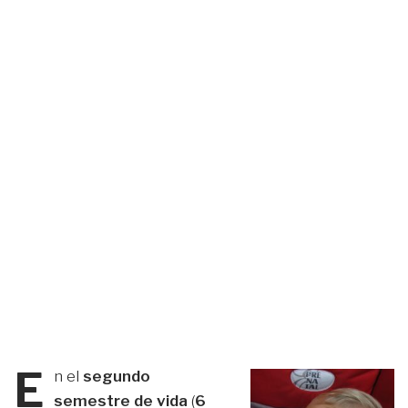
E
n el
segundo
semestre de vida
(
6