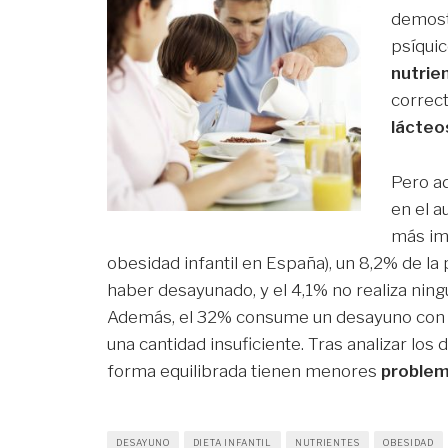
demostr
psíquic
nutrie
correc
lácteos
Pero a
en el 
más im
obesidad infantil en España), un 8,2% de la p
haber desayunado, y el 4,1% no realiza ning
Además, el 32% consume un desayuno con u
una cantidad insuficiente. Tras analizar los
forma equilibrada tienen menores
problem
DESAYUNO
DIETA INFANTIL
NUTRIENTES
OBESIDAD