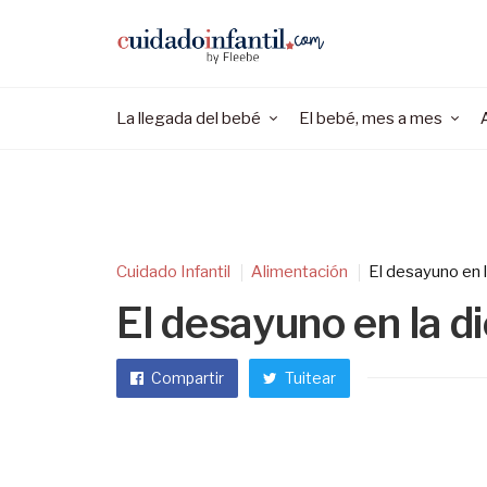
La llegada del bebé
El bebé, mes a mes
Cuidado Infantil
Alimentación
El desayuno en la
El desayuno en la di
Compartir
Tuitear