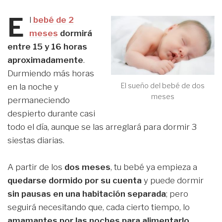
E
l
bebé de 2
meses
dormirá
entre 15 y 16 horas
aproximadamente
.
Durmiendo más horas
El sueño del bebé de dos
en la noche y
meses
permaneciendo
despierto durante casi
todo el día, aunque se las arreglará para dormir 3
siestas diarias.
A partir de los
dos meses
, tu bebé ya empieza a
quedarse dormido por su cuenta
y puede dormir
sin pausas en una habitación separada
; pero
seguirá necesitando que, cada cierto tiempo, lo
amamantes por las noches para alimentarlo.