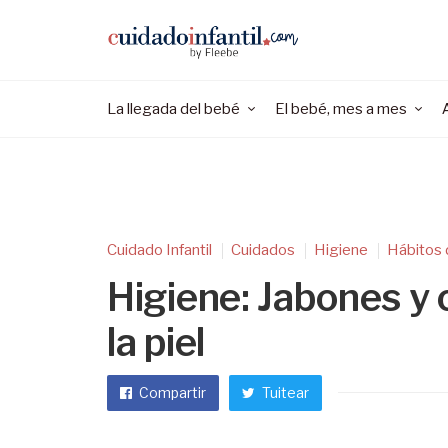
La llegada del bebé
El bebé, mes a mes
Cuidado Infantil
Cuidados
Higiene
Hábitos 
Higiene: Jabones y 
la piel
Compartir
Tuitear