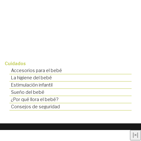
Cuidados
Accesorios para el bebé
La higiene del bebé
Estimulación infantil
Sueño del bebé
¿Por qué llora el bebé?
Consejos de seguridad
Quienes somos
|
Contacto
|
Anúnciate aquí
|
Aviso
|
×
|