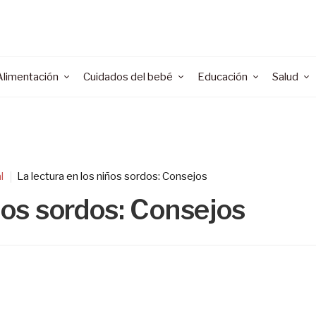
Alimentación
Cuidados del bebé
Educación
Salud
l
La lectura en los niños sordos: Consejos
iños sordos: Consejos