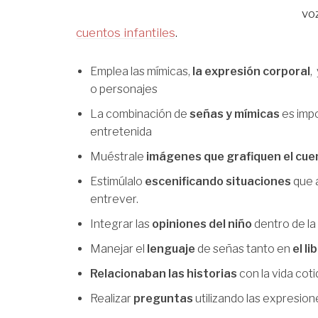
vo
cuentos infantiles
.
Emplea las mímicas,
la expresión corporal
,
o personajes
La combinación de
señas y mímicas
es imp
entretenida
Muéstrale
imágenes que grafiquen el cue
Estimúlalo
escenificando situaciones
que 
entrever.
Integrar las
opiniones del niño
dentro de la
Manejar el
lenguaje
de señas tanto en
el li
Relacionaban las historias
con la vida coti
Realizar
preguntas
utilizando las expresion