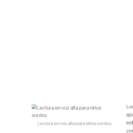
Lo
ap
es
Lectura en voz alta para niños sordos
co