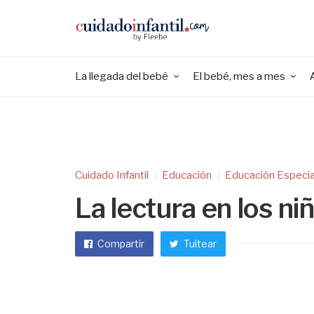
La llegada del bebé
El bebé, mes a mes
Cuidado Infantil
Educación
Educación Especia
La lectura en los n
Compartir
Tuitear