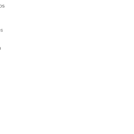
os
es
a