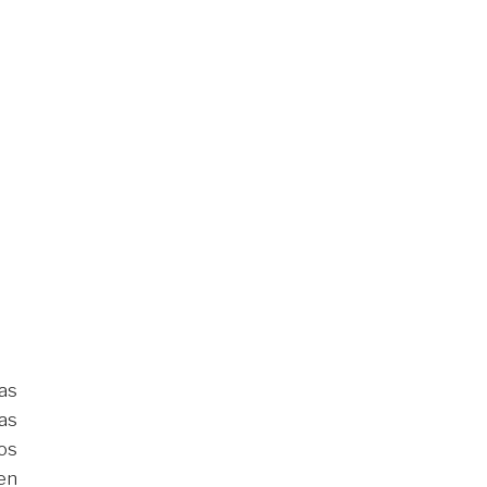
as
as
os
en