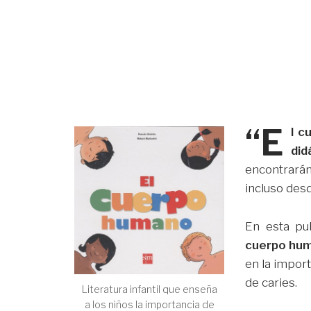
“E
l c
did
encontrará
incluso des
En esta pu
cuerpo hum
en la import
de caries.
Literatura infantil que enseña
a los niños la importancia de