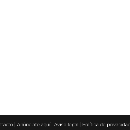
ntacto
|
Anúnciate aquí
|
Aviso legal
|
Política de privacida