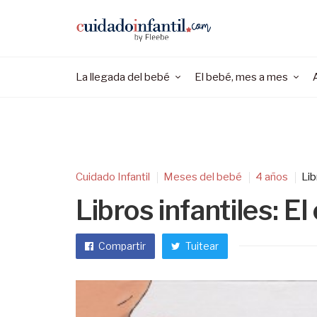
La llegada del bebé
El bebé, mes a mes
Cuidado Infantil
Meses del bebé
4 años
Lib
Libros infantiles: 
Compartir
Tuitear