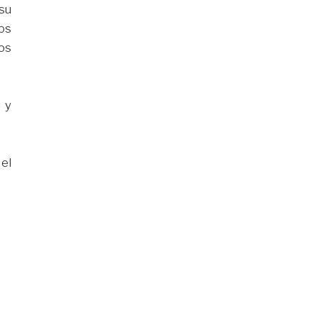
 su
os
os
, y
el