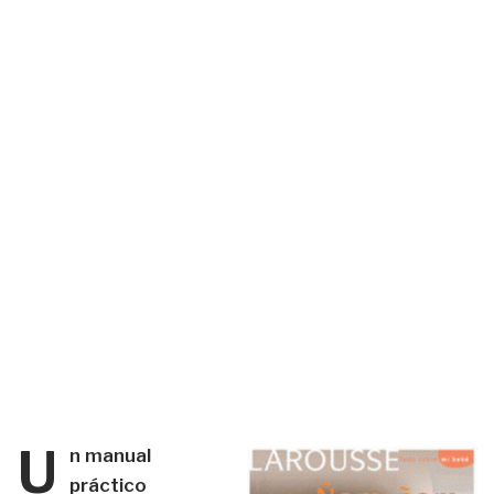
U
n manual
práctico