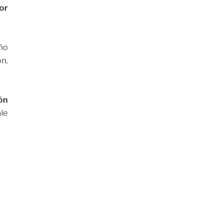
or
ño
n,
ón
le