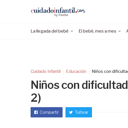
La llegada del bebé
El bebé, mes a mes
Cuidado Infantil
Educación
Niños con dificulta
Niños con dificultad
2)
Compartir
Tuitear