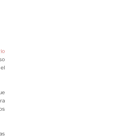
rio
aso
el
ue
ra
dos
as