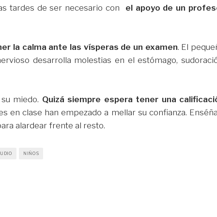
 las tardes de ser necesario con
el apoyo de un profes
er la calma ante las vísperas de un examen
. El peque
rvioso desarrolla molestias en el estómago, sudoració
s su miedo.
Quizá siempre espera tener una calificaci
es en clase han empezado a mellar su confianza. Enséña
ra alardear frente al resto.
TUDIO
NIÑOS