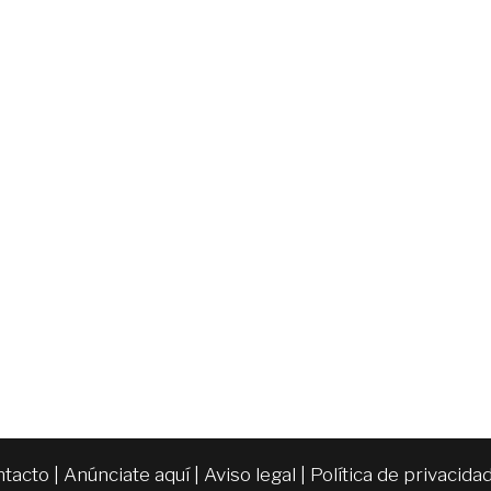
ntacto
|
Anúnciate aquí
|
Aviso legal
|
Política de privacida