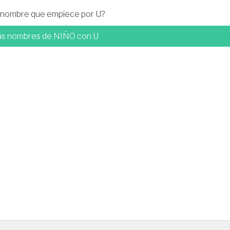
n nombre que empiece por U?
ás nombres de NIÑO con U