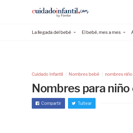
La llegada del bebé
El bebé, mes a mes
Cuidado Infantil
Nombres bebé
nombres niño
Nombres para niño c
Compartir
Tuitear