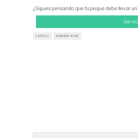
¿Sigues pensando que tu peque debe llevar u
Ver m
LETRA U
NOMBRE NIÑO