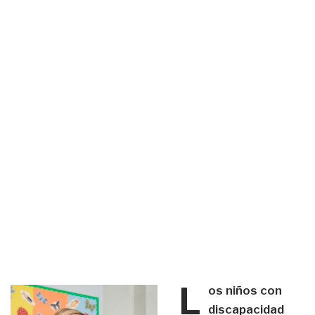
L
os niños con
discapacidad