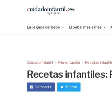
La llegada del bebé
El bebé, mes a mes
Cuidado Infantil
Alimentación
Recetas infantil
Recetas infantiles: 
Compartir
Tuitear