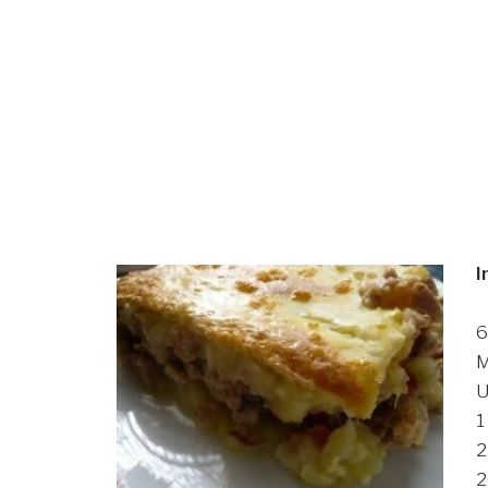
I
6
M
U
1
2
2