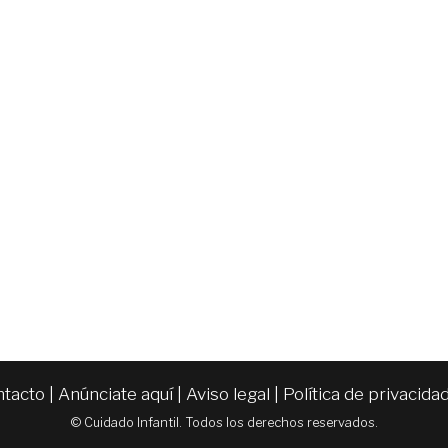
ntacto
|
Anúnciate aquí
|
Aviso legal
|
Política de privacida
© Cuidado Infantil. Todos los derechos reservados.