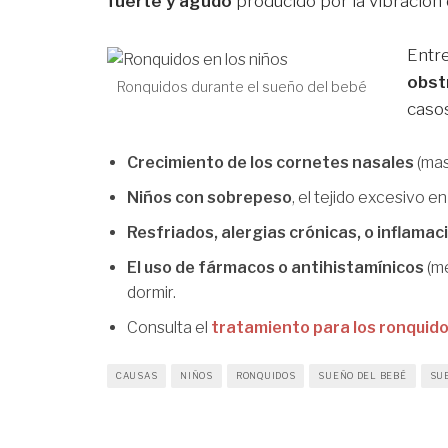
fuerte y agudo
producido por la vibración 
Entr
obstr
Ronquidos durante el sueño del bebé
casos
Crecimiento de los cornetes nasales
(mas
Niños con sobrepeso
, el tejido excesivo en 
Resfriados, alergias crónicas, o inflamac
El uso de fármacos o antihistamínicos
(m
dormir.
Consulta el
tratamiento para los ronquido
CAUSAS
NIÑOS
RONQUIDOS
SUEÑO DEL BEBÉ
SU