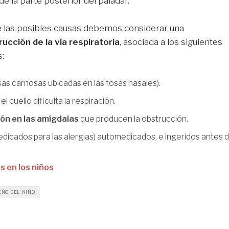
de la parte posterior del paladar.
e las posibles causas debemos considerar una
ucción de la vía respiratoria
, asociada a los siguientes
:
as carnosas ubicadas en las fosas nasales).
el cuello dificulta la respiración.
ión en las amígdalas
que producen la obstrucción.
edicados para las alergias) automedicados, e ingeridos antes 
s en los niños
EÑO DEL NIÑO