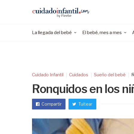
La llegada del bebé
El bebé, mes a mes
Cuidado Infantil
Cuidados
Sueño del bebé
R
Ronquidos en los ni
Compartir
Tuitear