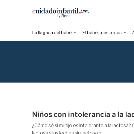
La llegada del bebé
El bebé, mes a mes
Niños con intolerancia a la la
¿Cómo sé si mi hijo es intolerante a la lactosa?
lactosa y las leches sin lactosa p...