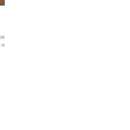
os
 o