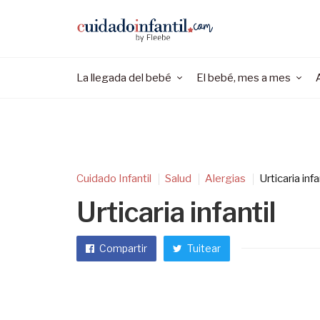
La llegada del bebé
El bebé, mes a mes
Cuidado Infantil
Salud
Alergias
Urticaria infa
Urticaria infantil
Compartir
Tuitear