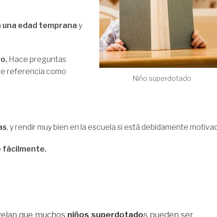
a una edad temprana
y
o.
Hace preguntas
 de referencia como
Niño superdotado
as
, y rendir muy bien en la escuela si está debidamente motiva
e fácilmente.
elan que muchos
niños superdotado
s pueden ser