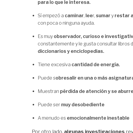
para lo que le interesa.
Sí empezó a
caminar
,
lee
r,
sumar
y
restar 
con poca o ninguna ayuda.
Es muy
observador, curioso e investigativ
constantemente y le gusta consultar libros
diccionarios y enciclopedias.
Tiene excesiva
cantidad de energía.
Puede s
obresalir en una o más asignatur
Muestran
pérdida de atención y se aburr
Puede ser
muy desobediente
A menudo es
emocionalmente inestable
Por otro lado,
algunas investigaciones
rev