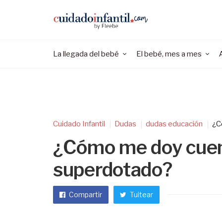
La llegada del bebé
El bebé, mes a mes
Cuidado Infantil
Dudas
dudas educación
¿C
¿Cómo me doy cuent
superdotado?
Compartir
Tuitear