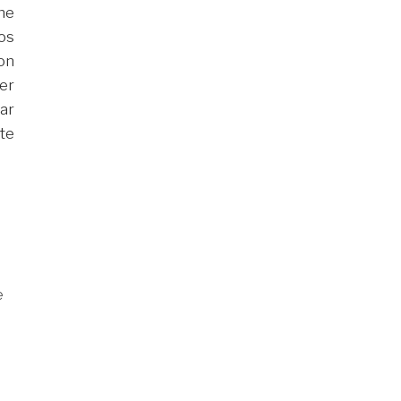
ne
os
on
er
ar
rte
e