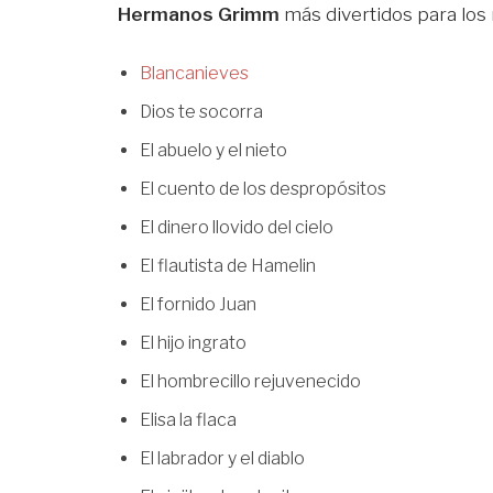
Hermanos Grimm
más divertidos para los 
Blancanieves
Dios te socorra
El abuelo y el nieto
El cuento de los despropósitos
El dinero llovido del cielo
El flautista de Hamelin
El fornido Juan
El hijo ingrato
El hombrecillo rejuvenecido
Elisa la flaca
El labrador y el diablo