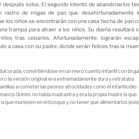
er después solos. El segundo intento de abandonarlos tie
un rastro de migas de pan que, desafortunadamente, l
e los niños se encontrarán con una casa hecha de pan c
una trampa para atraer a los niños. Su dueña resultará s
niños tras cebarlos. Afortunadamente, lograrán escap
ndo a casa con su padre, donde serán felices tras la mue
dulcorada, convirtiéndose en un mero cuento infantil con bruja
ro la versión original era extremadamente dura y retrataba
amilias a cometer las peores atrocidades como el infanticidio.
rmanos Grimm, no había madrastra y era la propia madre la que
ra que muriesen en el bosque y no tener que alimentarlos (est