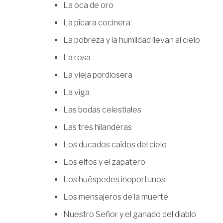
La oca de oro
La pícara cocinera
La pobreza y la humildad llevan al cielo
La rosa
La vieja pordiosera
La viga
Las bodas celestiales
Las tres hilanderas
Los ducados caídos del cielo
Los elfos y el zapatero
Los huéspedes inoportunos
Los mensajeros de la muerte
Nuestro Señor y el ganado del diablo