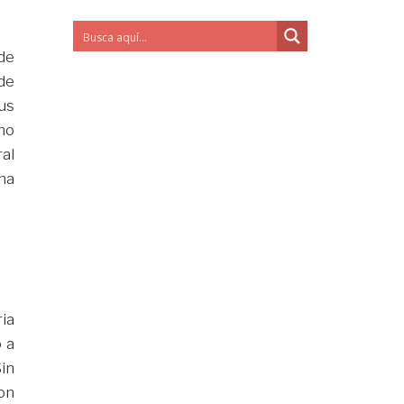
de
de
sus
mo
ral
ma
ia
 a
in
on