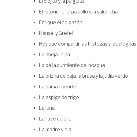
El piojito y la pulguita
El ratoncillo, el pajarillo y la salchicha
Enrique el holgazán
Hansel y Gretel
Hay que compartir las tristezas y las alegrías
La abeja reina
La bella durmiente del bosque
La brizna de paja, la brasa y la judía verde
La dama duende
La espiga de trigo
La luna
La llave de oro
La madre vieja