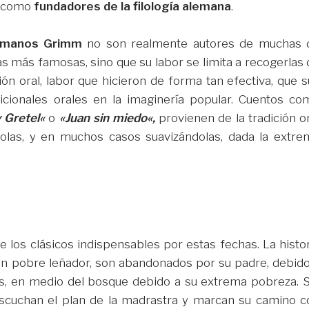
o como
fundadores de la filología alemana
.
rmanos Grimm
no son realmente autores de muchas 
s más famosas, sino que su labor se limita a recogerlas 
ción oral, labor que hicieron de forma tan efectiva, que 
dicionales orales en la imaginería popular. Cuentos co
 Gretel
«
o
«
Juan sin miedo
«,
provienen de la tradición o
olas, y en muchos casos suavizándolas, dada la extre
 los clásicos indispensables por estas fechas. La histor
e un pobre leñador, son abandonados por su padre, debido
os, en medio del bosque debido a su extrema pobreza. S
escuchan el plan de la madrastra y marcan su camino c