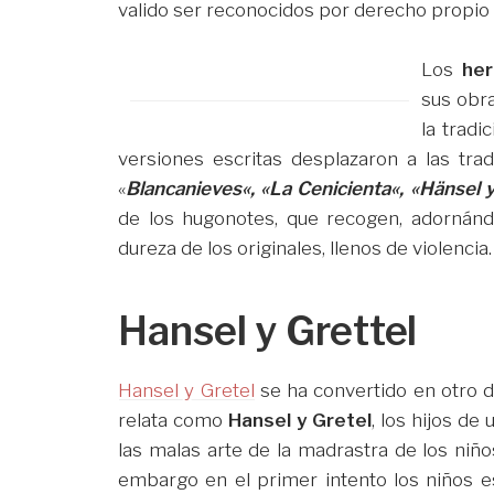
valido ser reconocidos por derecho propi
Los
he
Vídeos de cuentos infantiles
sus obra
la tradi
versiones escritas desplazaron a las tra
«
Blancanieves
«, «
La Cenicienta
«, «
Hänsel y
de los hugonotes, que recogen, adornánd
dureza de los originales, llenos de violencia.
Hansel y Grettel
Hansel y Gretel
se ha convertido en otro de
relata como
Hansel y Gretel
, los hijos d
las malas arte de la madrastra de los niñ
embargo en el primer intento los niños 