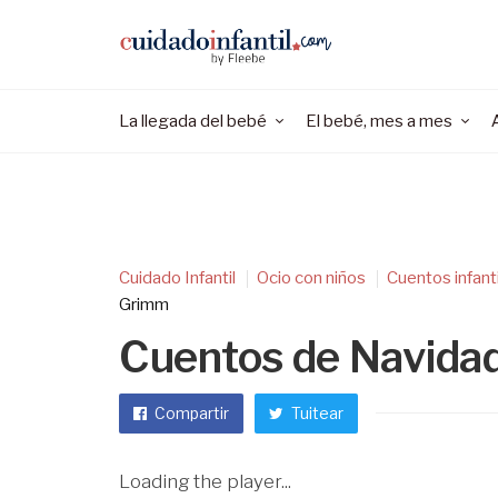
La llegada del bebé
El bebé, mes a mes
Cuidado Infantil
Ocio con niños
Cuentos infant
Grimm
Cuentos de Navida
Compartir
Tuitear
Loading the player...