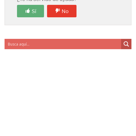
Sí
No