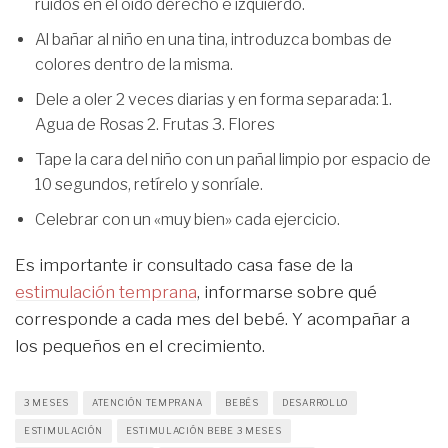
ruidos en el oído derecho e izquierdo.
Al bañar al niño en una tina, introduzca bombas de
colores dentro de la misma.
Dele a oler 2 veces diarias y en forma separada: 1.
Agua de Rosas 2. Frutas 3. Flores
Tape la cara del niño con un pañal limpio por espacio de
10 segundos, retírelo y sonríale.
Celebrar con un «muy bien» cada ejercicio.
Es importante ir consultado casa fase de la
estimulación temprana
, informarse sobre qué
corresponde a cada mes del bebé. Y acompañar a
los pequeños en el crecimiento.
3 MESES
ATENCIÓN TEMPRANA
BEBÉS
DESARROLLO
ESTIMULACIÓN
ESTIMULACIÓN BEBE 3 MESES