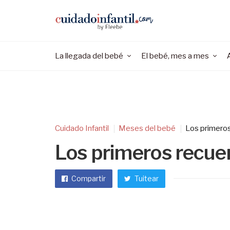
La llegada del bebé
El bebé, mes a mes
Cuidado Infantil
Meses del bebé
Los primeros
Los primeros recuer
Compartir
Tuitear